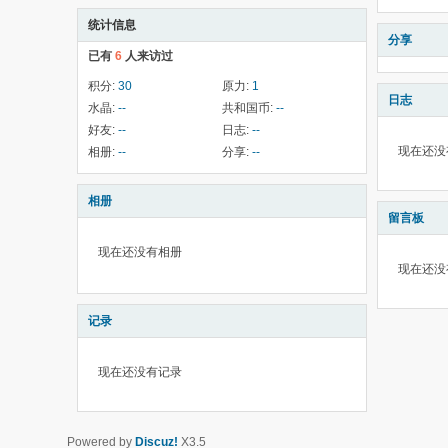
统计信息
分享
已有
6
人来访过
积分:
30
原力:
1
日志
水晶:
--
共和国币:
--
好友:
--
日志:
--
现在还没
相册:
--
分享:
--
相册
留言板
现在还没有相册
现在还没
记录
现在还没有记录
Powered by
Discuz!
X3.5