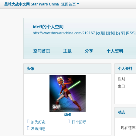
星球大战中文网 Star Wars China
返回首页
ideff的个人空间
http://www.starwarschina.com/?19167
[收藏]
[复制]
[分享]
[RSS]
空间首页
主题
分享
个人资料
头像
个人资料
性别
生日
动态
ideff
加为好友
打个招呼
现在还没
发送消息