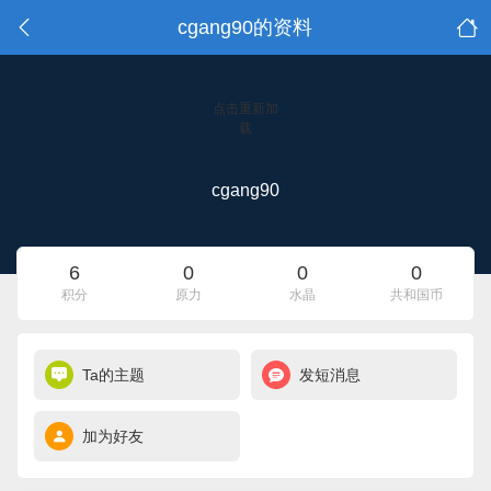
cgang90的资料
点击重新加
载
cgang90
6
0
0
0
积分
原力
水晶
共和国币
Ta的主题
发短消息
加为好友