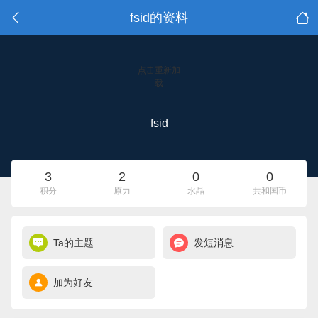
fsid的资料
点击重新加
载
fsid
3
2
0
0
积分
原力
水晶
共和国币
Ta的主题
发短消息
加为好友