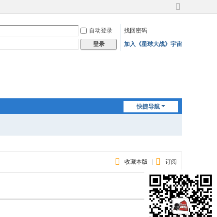
切
换
自动登录
找回密码
到
宽
加入《星球大战》宇宙
登录
版
快捷导航
收藏本版
|
订阅
返 回