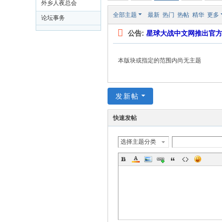
外乡人夜总会
文
全部主题
最新
热门
热帖
精华
更多
论坛事务
网
公告:
星球大战中文网推出官
St
ar
本版块或指定的范围内尚无主题
W
ar
发新帖
s
C
快速发帖
hi
na
选择主题分类