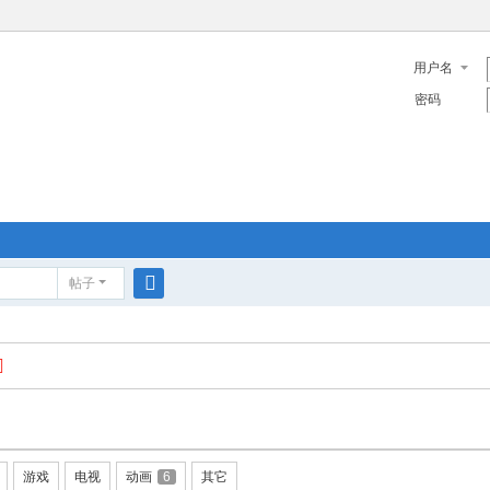
用户名
密码
帖子
搜
索
游戏
电视
动画
6
其它