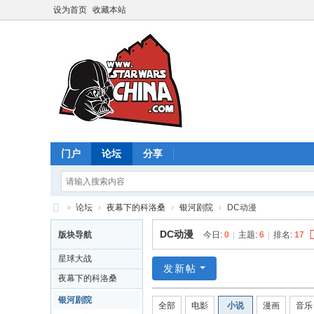
设为首页
收藏本站
门户
论坛
分享
»
论坛
›
夜幕下的科洛桑
›
银河剧院
›
DC动漫
星
DC动漫
版块导航
今日:
0
|
主题:
6
|
排名:
17
球
星球大战
大
发新帖
夜幕下的科洛桑
战
银河剧院
全部
电影
小说
漫画
音乐
中