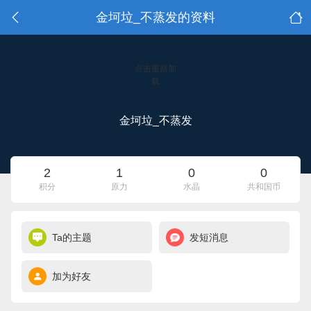
金坷垃_不蒸发的资料
点击重新加
载
金坷垃_不蒸发
2
1
0
0
积分
原力
水晶
共和国币
Ta的主题
发短消息
加为好友