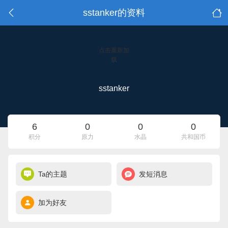
sstanker的资料
点击重新加
载
sstanker
6
0
0
0
积分
原力
水晶
共和国币
Ta的主题
发短消息
加为好友