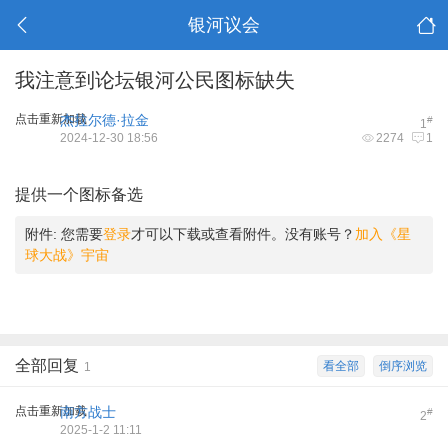
银河议会
我注意到论坛银河公民图标缺失
点击重新加载
杰拉尔德·拉金
#
1
2024-12-30 18:56
2274
1
提供一个图标备选
附件:
您需要
登录
才可以下载或查看附件。没有账号？
加入《星
球大战》宇宙
全部回复
看全部
倒序浏览
1
点击重新加载
南方战士
#
2
2025-1-2 11:11