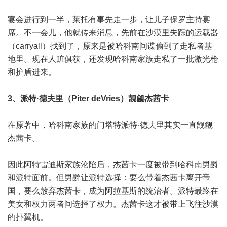
宴会进行到一半，莱托有事先走一步，让儿子保罗主持宴
席。不一会儿，他就传来消息，先前在沙漠里失踪的运载器
（carryall）找到了，原来是被哈科南间谍偷到了走私者基
地里。现在人赃俱获，还发现哈科南家族走私了一批激光枪
和护盾进来。
3、派特·德夫里（Piter deVries）觊觎杰茜卡
在原著中，哈科南家族的门塔特派特·德夫里其实一直觊觎
杰茜卡。
因此阿特雷迪斯家族沦陷后，杰茜卡一度被带到哈科南男爵
和派特面前。但男爵让派特选择：要么带着杰茜卡离开帝
国，要么放弃杰茜卡，成为阿拉基斯的统治者。派特最终在
美女和权力两者间选择了权力。杰茜卡这才被带上飞往沙漠
的扑翼机。