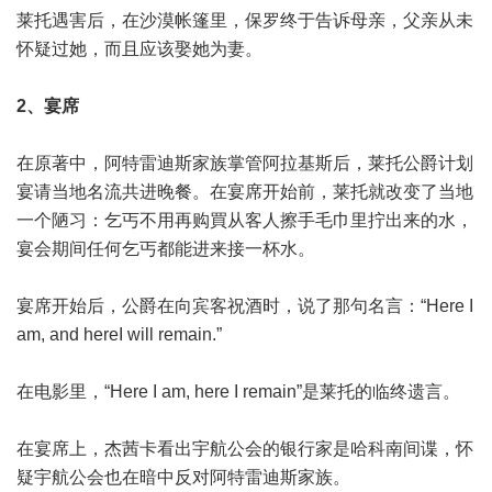
莱托遇害后，在沙漠帐篷里，保罗终于告诉母亲，父亲从未
怀疑过她，而且应该娶她为妻。
2、宴席
在原著中，阿特雷迪斯家族掌管阿拉基斯后，莱托公爵计划
宴请当地名流共进晚餐。在宴席开始前，莱托就改变了当地
一个陋习：乞丐不用再购買从客人擦手毛巾里拧出来的水，
宴会期间任何乞丐都能进来接一杯水。
宴席开始后，公爵在向宾客祝酒时，说了那句名言：“Here I
am, and hereI will remain.”
在电影里，“Here I am, here I remain”是莱托的临终遗言。
在宴席上，杰茜卡看出宇航公会的银行家是哈科南间谍，怀
疑宇航公会也在暗中反对阿特雷迪斯家族。