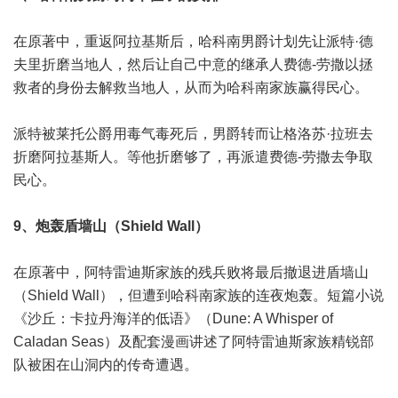
在原著中，重返阿拉基斯后，哈科南男爵计划先让派特·德
夫里折磨当地人，然后让自己中意的继承人费德-劳撒以拯
救者的身份去解救当地人，从而为哈科南家族赢得民心。
派特被莱托公爵用毒气毒死后，男爵转而让格洛苏·拉班去
折磨阿拉基斯人。等他折磨够了，再派遣费德-劳撒去争取
民心。
9、炮轰盾墙山（Shield Wall）
在原著中，阿特雷迪斯家族的残兵败将最后撤退进盾墙山
（Shield Wall），但遭到哈科南家族的连夜炮轰。短篇小说
《沙丘：卡拉丹海洋的低语》（Dune: A Whisper of
Caladan Seas）及配套漫画讲述了阿特雷迪斯家族精锐部
队被困在山洞内的传奇遭遇。