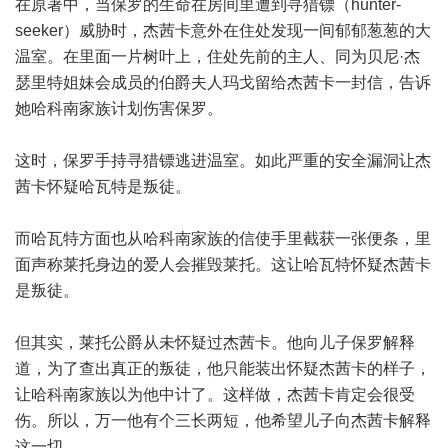
在原著中，当保罗的生命在房间里遭到寻猎镖（hunter-
seeker）威胁时，杰茜卡意外在住处发现一间郁郁葱葱的大
温室。在里面一片树叶上，住处先前的主人、同为贝尼·杰
瑟里特姐妹会成员的伯爵夫人玛戈留给杰茜卡一封信，告诉
她哈科南家族计划伤害保罗。
这时，保罗手持寻猎镖逃进温室。如此严重的安全漏洞让杰
茜卡怀疑哈瓦特是叛徒。
而哈瓦特方面也从哈科南家族的信使手里截获一张便条，里
面声称莱托身边的爱人会摧毁莱托。这让哈瓦特怀疑杰茜卡
是叛徒。
但其实，莱托公爵从未怀疑过杰茜卡。他向儿子保罗解释
道，为了查出真正的叛徒，他只能装出怀疑杰茜卡的样子，
让哈科南家族以为他中计了。这样做，杰茜卡肯定会很受
伤。所以，万一他有个三长两短，他希望儿子向杰茜卡解释
这一切。