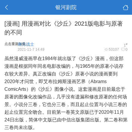
银河剧院
[漫画]
用漫画对比《沙丘》2021版电影与原著
的不同
点击重新加载
南方战士
#
1
2021-11-7 14:49
53107
0
虽然漫威漫画早在1984年就出版了《沙丘》漫画，但这部
漫画是根据同年同名电影改编的，与1965年的原著小说存
在较大差异。真正改编自《沙丘》原著小说的漫画要到
2020年才问世，即艾布拉姆斯漫画艺界（Abrams
ComicArts）的《沙丘》图像小说。这套漫画是目前最忠于
原著的图像化改编作品，几乎没有遗漏和修改原著的任何场
景。小说分三卷，它也分三卷，而且起止位置与小说三卷的
起止位置完全吻合。目前第一卷英文原版已于2020年11月
24日出版，简体中文版已由中信出版集团出版。第二卷和第
三卷尚未出版。