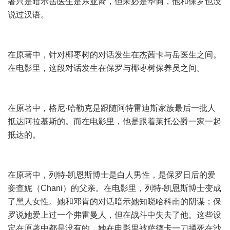
著只是暗示岳医生是东亚裔，但未必是华裔，他和保罗也没
说过汉语。
在原著中，针对椰枣树的对话发生在杰茜卡与岳医生之间。
在电影里，这段对话发生在保罗与椰枣树保养员之间。
在原著中，格尼·哈勒克是跟随阿特雷迪斯家族最后一批人
抵达阿拉基斯的。而在电影里，他是跟着莱托公爵一家一起
抵达的。
在原著中，列特-凯恩斯博士是白人男性，是保罗日后的爱
妾查妮（Chani）的父亲。在电影里，列特-凯恩斯博士变成
了黑人女性。她和邓肯的对话暗示她知晓哈科南的阴谋；保
罗说她爱上过一个弗雷曼人，但在战斗中失去了他。这些设
定在原著中都是没有的。她在电影里被萨德卡一刀捅死在沙