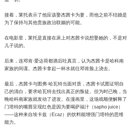
接着，莱托表示了他应该娶杰茜卡为妻，而他之前不结婚是
为了保持与其他贵族政治联姻的可能。
在电影里，莱托是直接在床上对杰茜卡说想娶她的，不是对
儿子说的。
后来，连邓肯·爱达荷都酒后吐真言，认为杰茜卡是哈科南
家族的间谍。杰茜卡拿起一杯水就往邓肯脸上浇去。
最后，杰茜卡与图弗·哈瓦特当面对质，杰茜卡试图证明自
己的清白，要求哈瓦特去找出真正的叛徒。但为时已晚，当
晚哈科南家族就发动了进攻。在漫画里，这场戏顺便解释了
门塔特的嘴唇呈现红色是因为要喝萨福汁（sapho juice）
——这种来自埃卡兹（Ecaz）的饮料能增强门塔特的思维
能力。