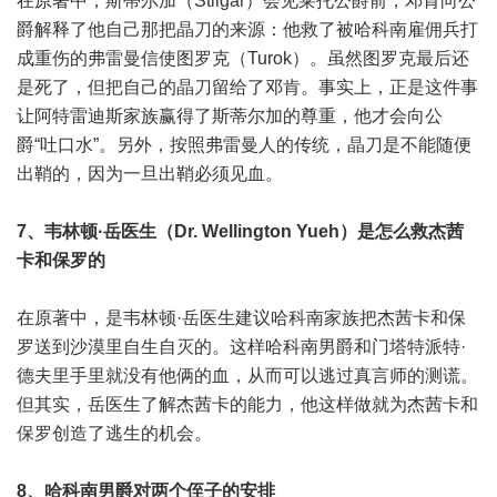
在原著中，斯蒂尔加（Stilgar）会见莱托公爵前，邓肯向公
爵解释了他自己那把晶刀的来源：他救了被哈科南雇佣兵打
成重伤的弗雷曼信使图罗克（Turok）。虽然图罗克最后还
是死了，但把自己的晶刀留给了邓肯。事实上，正是这件事
让阿特雷迪斯家族赢得了斯蒂尔加的尊重，他才会向公
爵“吐口水”。另外，按照弗雷曼人的传统，晶刀是不能随便
出鞘的，因为一旦出鞘必须见血。
7、韦林顿·岳医生（Dr. Wellington Yueh）是怎么救杰茜
卡和保罗的
在原著中，是韦林顿·岳医生建议哈科南家族把杰茜卡和保
罗送到沙漠里自生自灭的。这样哈科南男爵和门塔特派特·
德夫里手里就没有他俩的血，从而可以逃过真言师的测谎。
但其实，岳医生了解杰茜卡的能力，他这样做就为杰茜卡和
保罗创造了逃生的机会。
8、哈科南男爵对两个侄子的安排