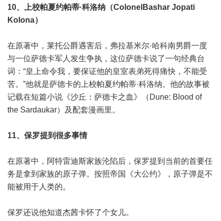
10、上校帕夏约帕蒂·科洛纳（ColonelBashar Jopati
Kolona）
在原著中，莱托公爵遇害后，弗拉基米尔·哈科南男爵一度
与一位萨德卡军人发生争执，这位萨德卡说了一句经典台
词：“皇上命令我，要保证他的皇室表弟死得痛快，不能受
苦。”他就是萨德卡的上校帕夏约帕蒂·科洛纳。他的故事被
记载在短篇小说《沙丘：萨德卡之血》（Dune: Blood of
the Sardaukar）及配套漫画里。
11、保罗提到很多事情
在原著中，阿特雷迪斯家族沦陷后，保罗提到当前的首要任
务是拿到家族的原子弹。按照帝国《大公约》，原子弹是不
能被用于人类的。
保罗还说他知道杰茜卡怀了个女儿。