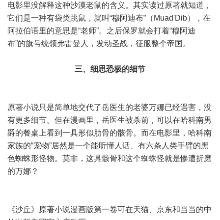
电影里没解释这种沙漠老鼠的含义。其实读过原著就知道，
它们是一种有袋类跳鼠，就叫“穆阿迪布”（Muad'Dib），在
阿拉伯语里的意思是“老师”。之后保罗就会打着“穆阿迪
布”的旗号统领弗雷曼人，发动圣战，征服整个帝国。
三、细思恐极的细节
原著小说只是简单地交代了岳医生的老婆万娜已经遇害，没
有更多细节。但在漫画里，岳医生被杀前，可以在哈科南男
爵的餐桌上看到一具形似肋骨的骸骨。而在电影里，哈科南
家族的“宠物”居然是一个能听懂人话、有六条人类手臂的黑
色蜘蛛形怪物。莫非，这具骸骨和这个蜘蛛怪就是惨遭折磨
的万娜？
《沙丘》原著小说漫画版第一卷可在天猫、京东和当当的中