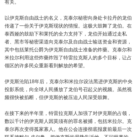
有关。
以伊克斯自由战士的名义，克泰尔秘密向身处卡拉丹的龙伯
传递了一份关于伊克斯现状的情报。这极大鼓舞了龙伯。在
泰西娅的鼓励下和莱托的全力支持下，龙伯开始通过走私
者、黑市等秘密渠道向克泰尔及自由战士输送资金和资源，
其中包括莱托公爵为伊克斯自由战士准备的炸藥。克泰尔和
米拉尔利用这些炸藥炸毁了特雷拉克斯人的多个目标，让占
领区的许多民众重新看到解放的希望。
伊克斯沦陷18年后，克泰尔和米拉尔设法黑进伊克斯的中央
投影系统，向全球人民播放了龙伯号召起义的视频。虽然视
频很快被掐断，但伊克斯的被压迫人民深受鼓舞。
在接下来的半年里，特雷拉克斯人加强了对伊克斯的占领，
数以千计的伊克斯人因莫须有的罪名被捕，包括米拉尔。克
泰尔再次变得孤家寡人。他在公会连接彻底报废前最后一次