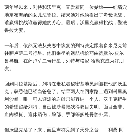
两年半以来，列特和沃里克一直爱着同一位姑娘——红墙穴
地奈布海纳的女儿法鲁拉。结果她对他俩提出了考验挑战，
谁赢得挑战谁赢得她的芳心。最后，沃里克赢得挑战，娶法
鲁拉为妻。
一年后，依然无法从失恋中恢复的列特决定跟着多米尼克前
往萨卢萨二号行星。他们乘坐的远航机恰巧由德默尔·皮尔
鲁导航。在萨卢萨二号行星，列特与格尼·哈勒克成为好朋
友。
回到阿拉基斯后，列特在走私者秘密基地见到迎接他的沃里
克，获悉他已经当爸爸了。结果两人在回家路上遇到科里奥
利沙暴，唯一可以避难的岩缝只能容纳一个人。沃里克把生
的希望留给列特，自己被沙暴摧残得双目失明、面目全非、
血肉模糊、遍体鳞伤，脸部、手部等多处骨骼外露。
但沃里克活了下来，而且声称见到了天外之音——利桑·阿