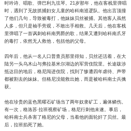
时吟诗、唱歌、弹巴利九弦琴。21岁那年，他在客栈里弹唱
时，遇到了无故抓捕妇女儿童的哈科南巡逻队。他出言顶撞
了他们几句，导致被毒打，他妹妹贝丝被捕。其他客人虽然
人多，但只是袖手旁观，不敢出手相救。几天后，他在客栈
里弹唱了一首讽刺哈科南男爵的歌，结果又遭到哈科南爪牙
的毒打，依然无人救他，包括他的父母。
四年后，他从一名人口普查员那里得知，贝丝还活着，在大
陆另一头乌木山与弗拉基米尔湖边的军营伎院里。长途跋涉
抵达目的地后，格尼闯进伎院，找到了惨遭四年虐待、声带
都被割去的妹妹。但格尼没能救出她，而是被哈科南士兵擒
获。
他在珍贵的蓝色黑曜石矿场当了两年奴隶矿工，遍体鳞伤。
有一次，格洛苏·拉班视察矿场，格尼行刺他未遂。事后，
哈科南士兵杀害了格尼的父母，当着他的面轮奸了贝丝。最
后，拉班掐死了她。