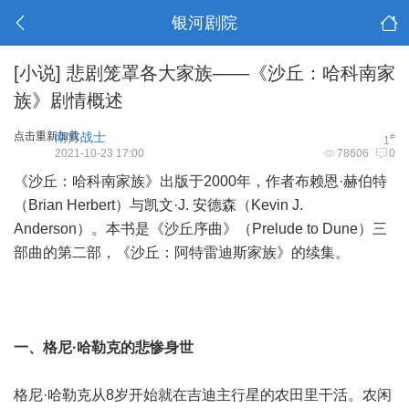
银河剧院
[小说]
悲剧笼罩各大家族——《沙丘：哈科南家
族》剧情概述
点击重新加载
南方战士
#
1
2021-10-23 17:00
78606
0
《沙丘：哈科南家族》出版于2000年，作者布赖恩·赫伯特
（Brian Herbert）与凯文·J. 安德森（Kevin J.
Anderson）。本书是《沙丘序曲》（Prelude to Dune）三
部曲的第二部，
《沙丘：阿特雷迪斯家族》
的续集。
一、格尼·哈勒克的悲惨身世
格尼·哈勒克从8岁开始就在吉迪主行星的农田里干活。农闲