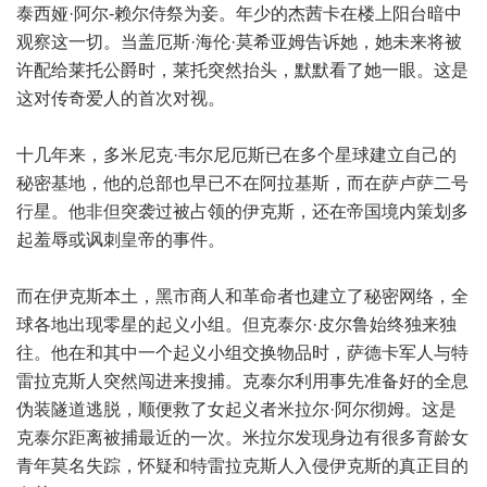
泰西娅·阿尔-赖尔侍祭为妾。年少的杰茜卡在楼上阳台暗中
观察这一切。当盖厄斯·海伦·莫希亚姆告诉她，她未来将被
许配给莱托公爵时，莱托突然抬头，默默看了她一眼。这是
这对传奇爱人的首次对视。
十几年来，多米尼克·韦尔尼厄斯已在多个星球建立自己的
秘密基地，他的总部也早已不在阿拉基斯，而在萨卢萨二号
行星。他非但突袭过被占领的伊克斯，还在帝国境内策划多
起羞辱或讽刺皇帝的事件。
而在伊克斯本土，黑市商人和革命者也建立了秘密网络，全
球各地出现零星的起义小组。但克泰尔·皮尔鲁始终独来独
往。他在和其中一个起义小组交换物品时，萨德卡军人与特
雷拉克斯人突然闯进来搜捕。克泰尔利用事先准备好的全息
伪装隧道逃脱，顺便救了女起义者米拉尔·阿尔彻姆。这是
克泰尔距离被捕最近的一次。米拉尔发现身边有很多育龄女
青年莫名失踪，怀疑和特雷拉克斯人入侵伊克斯的真正目的