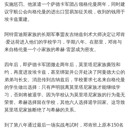
实施惩罚。他派遣一个萨德卡军团占领格伦曼两年，同时建
议宇航公会向格伦曼的进出口贸易加征关税，收到的钱用于
埃卡兹重建。
阿特雷迪斯家族的长期军事盟友吉纳兹剑术大师决定让邓肯
·爱达荷进入他们的学校学习，学期八年。在那里，邓肯与
来自格伦曼一个小家族的希赫·雷瑟成为密友。
四年后，即萨德卡军团撤走两年后，莫里塔尼家族撕毁和
约，再度进攻埃卡兹，甚至绑架并公开处决了阿曼德大公的
弟弟与长女。消息传到吉纳兹后，学校要求七名来自格伦曼
的学生做出选择：只有声明脱离莫里塔尼家族才能继续学
习，否则将被退学。因为学校认为莫里塔尼家族的行为毫无
荣誉。希赫选择留在学校，其他六人选择退学回家。这导致
莫里塔尼家族断绝了与希赫的关系。
到了第八年通过最后一场实战考試时，邓肯班上原本150名