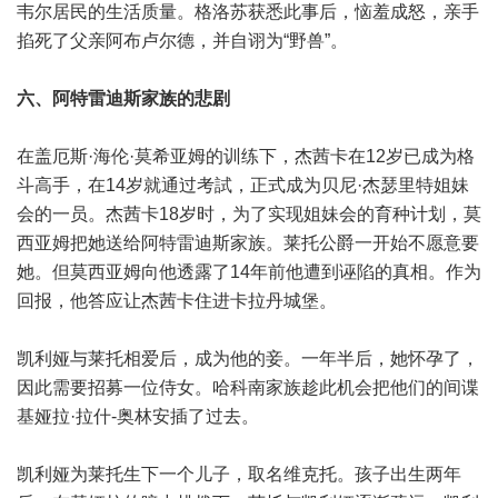
韦尔居民的生活质量。格洛苏获悉此事后，恼羞成怒，亲手
掐死了父亲阿布卢尔德，并自诩为“野兽”。
六、阿特雷迪斯家族的悲剧
在盖厄斯·海伦·莫希亚姆的训练下，杰茜卡在12岁已成为格
斗高手，在14岁就通过考試，正式成为贝尼·杰瑟里特姐妹
会的一员。杰茜卡18岁时，为了实现姐妹会的育种计划，莫
西亚姆把她送给阿特雷迪斯家族。莱托公爵一开始不愿意要
她。但莫西亚姆向他透露了14年前他遭到诬陷的真相。作为
回报，他答应让杰茜卡住进卡拉丹城堡。
凯利娅与莱托相爱后，成为他的妾。一年半后，她怀孕了，
因此需要招募一位侍女。哈科南家族趁此机会把他们的间谍
基娅拉·拉什-奥林安插了过去。
凯利娅为莱托生下一个儿子，取名维克托。孩子出生两年