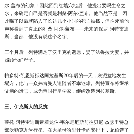
尔-盖布的幻象！因此回到红墙穴地后，他提出要喝生命之
水，来确定自己是否就是利桑·阿尔-盖布。他当然不是，因
此喝了以后就陷入了长达几个小时的死亡抽搐，但临死前他
声称看到了真正的利桑·阿尔-盖布——未来的保罗·阿特雷迪
斯，当然，他没有说这个名字。
三个月后，列特满足了沃里克的遗愿，娶了法鲁拉为妻，并
照顾他们母子。
帕多特·凯恩斯抵达阿拉基斯20年后的一天，灰泥盆地发生
塌方，他与一众弗雷曼人追随者不幸遇难。列特宣布将继承
父亲的遗志，成为帝国行星学家，继续改造阿拉基斯。
三、伊克斯人的反抗
莱托·阿特雷迪斯带着龙伯·韦尔尼厄斯前往贝尼·杰瑟里特总
部沃勒克九号行星。在大圣母哈里什卡的安排下，龙伯选了