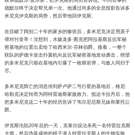
联系德默尔·皮尔鲁，把伊克斯的局势告诉他。不问世事的
德默尔终于决定帮兄弟一次。他通过尚多的全息投影告诉多
米尼克伊克斯的局势，然后带他回伊克斯。
在目睹了阔别二十年的家乡的惨状后，多米尼克决定用原子
弹对付皇帝！没想到，水贩龙多·图克把阿拉基斯反抗军秘
密基地的位置出卖给了哈西米尔·芬林伯爵。接着，一整个
联队的萨德卡攻击扑翼机向反抗军秘密基地发动袭击，绝望
的多米尼克只能在基地内引爆了一枚熔岩弹，与敌人同归于
尽。
多米尼克阵亡的消息传到萨卢萨二号行星的基地后，格尼·
哈勒克决定转而为阿特雷迪斯家族效力。抵达卡拉丹后，他
把多米尼克这二十年的经历告诉了韦尔尼厄斯兄妹和莱托公
爵。
伊克斯沦陷20年后的一天，克泰尔设法杀死一名特雷拉克斯
大师，然后伪装成他的样子潜入特雷拉克斯人的生物实验