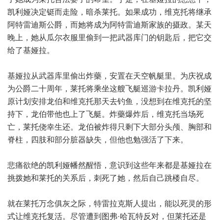
凯利娅决定铤而走险，暗杀莱托。如果成功，维克托将继承
阿特雷迪斯公爵，而她将成为阿特雷迪斯家族的摄政。某天
晚上，她从瓜尔衣服里偷到一把武器库门的钥匙后，把它交
给了基娅拉。
基娅拉从武器库里偷出炸藥，安置在天空帆艇里。为庆祝成
为公爵二十周年，莱托将乘坐这艘飞艇巡游卡拉丹。凯利娅
原计划安排龙伯和维克托那天去钓鱼，没想到在维克托的坚
持下，龙伯带他也上了飞艇。炸藥爆炸后，维克托当场死
亡，莱托侥幸生还。龙伯被炸得只剩下大部分头颅、胸部和
脊柱，四肢和部分脏器缺失，但他也勉强活了下来。
悲痛欲绝的凯利娅幡然醒悟，意识到这些年来都是基娅拉在
挑拨她和莱托的关系后，刺死了她，然后自己跳楼自尽。
就在莱托万念俱灰之际，特雷拉克斯人提出，能以死灵的形
式让维克托复活。尽管遭到图弗·哈瓦特反对，但莱托还是