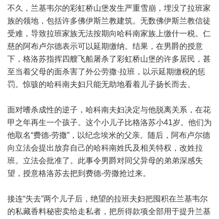
不久，兰基韦尔的彩虹桥山堡发生严重雪崩，埋没了拉班家
族的领地，包括许多佛伊斯兰教建筑。无数佛伊斯兰教信徒
受难，导致拉班家族无法按期向哈科南家族上缴什一税。仁
慈的阿布卢尔德表示可以延期缴纳。结果，在男爵的授意
下，格洛苏指挥四艘飞船屠杀了彩虹桥山堡的许多居民，甚
至当着父母的面杀害了外公劳撒·拉班，以示延期缴税的惩
罚。惊骇的哈科南夫妇只能无助地看着儿子扬长而去。
面对嗜杀成性的逆子，哈科南夫妇决定与他脱离关系，在花
甲之年再生一个孩子。这个小儿子比格洛苏小41岁。他们为
他取名“费德-劳撒”，以纪念埃米的父亲。随后，阿布卢尔德
向立法会提出放弃自己的哈科南姓氏及相关特权，改姓拉
班。立法会批准了。此事令男爵对同父异母的弟弟深感失
望，授意格洛苏去把到费德-劳撒抢过来。
接连“失去”两个儿子后，绝望的拉班夫妇把囤积在兰基韦尔
的私藏香料秘密卖给走私者，把所得款项全部用于提升兰基