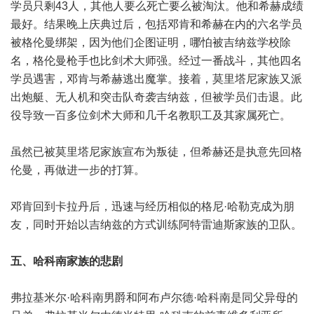
学员只剩43人，其他人要么死亡要么被淘汰。他和希赫成绩
最好。结果晚上庆典过后，包括邓肯和希赫在内的六名学员
被格伦曼绑架，因为他们企图证明，哪怕被吉纳兹学校除
名，格伦曼枪手也比剑术大师强。经过一番战斗，其他四名
学员遇害，邓肯与希赫逃出魔掌。接着，莫里塔尼家族又派
出炮艇、无人机和突击队奇袭吉纳兹，但被学员们击退。此
役导致一百多位剑术大师和几千名教职工及其家属死亡。
虽然已被莫里塔尼家族宣布为叛徒，但希赫还是执意先回格
伦曼，再做进一步的打算。
邓肯回到卡拉丹后，迅速与经历相似的格尼·哈勒克成为朋
友，同时开始以吉纳兹的方式训练阿特雷迪斯家族的卫队。
五、哈科南家族的悲剧
弗拉基米尔·哈科南男爵和阿布卢尔德·哈科南是同父异母的