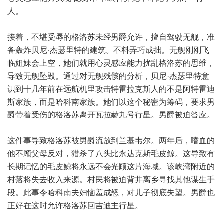
人。
接着，不堪受辱的格洛苏未经男爵允许，擅自驾驶无舰，准
备轰炸贝尼·杰瑟里特的建筑。不料弄巧成拙。无舰刚刚飞
临姐妹会上空，她们就用心灵感应能力扰乱格洛苏的思维，
导致无舰坠毁。通过对无舰残骸的分析，贝尼·杰瑟里特意
识到十几年前在远航机里攻击特雷拉克斯人的不是阿特雷迪
斯家族，而是哈科南家族。她们以这个秘密为筹码，要求男
爵带着受伤的格洛苏离开瓦拉赫九号行星。男爵被迫答应。
这件事导致格洛苏被男爵流放到兰基韦尔。两年后，嗜血的
他不顾父母反对，猎杀了八头比永达克斯毛皮鲸。这导致有
长期记忆的毛皮鲸将永远不会光顾这片海域。该峡湾附近的
村落将失去收入来源。村民将被迫背井离乡寻找其他谋生手
段。此事令哈科南夫妇恼羞成怒，对儿子彻底失望。男爵也
正好在这时允许格洛苏回吉迪主行星。