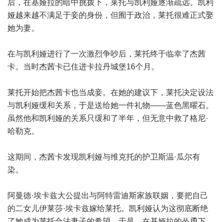
后，在基娅拉的暗中挑拨下，莱托与凯利娅逐渐疏远。凯利
娅越来越不满足于妾的身份，但囿于政治，莱托很难正式娶
她为妻。
在与凯利娅进行了一次激烈争吵后，莱托终于临幸了杰茜
卡。当时杰茜卡已住进卡拉丹城堡16个月。
莱托开始把杰茜卡也当成妾。在她的建议下，莱托决定设法
与凯利娅缓和关系，于是送给她一件礼物——蓝色黑曜石。
虽然他和凯利娅的关系只缓和了半年，但无意中救了格尼·
哈勒克。
这期间，杰茜卡发现凯利娅与维克托的护卫斯温·瓜尔有
染。
阿曼德·埃卡兹大公提出与阿特雷迪斯家族联姻，要把自己
的二女儿伊莱莎·埃卡兹嫁给莱托。凯利娅认为这彻底断绝
了她成为莱托合法妻子的希望。于是，在基娅拉的怂恿下，