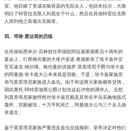
室。他目睹了变成实验容器的失踪女人，包括米拉尔，大致
明白了特雷拉克斯人到底在干什么，然后在其他特雷拉克斯
人抓到他之前逃出实验室。
四、邓肯·爱达荷的历练
在庆祝哈西米尔·芬林担任帝国驻阿拉基斯观察员十周年的
宴会上，行星格伦曼的大使卢皮诺·奥德射杀了埃卡兹外交
官宾迪克·纳尔维。格伦曼的洪德罗·莫里塔尼子爵与埃卡兹
的阿曼德·埃卡兹大公本来就是宿敌。于是，埃卡兹家族宣
布与莫里塔尼家族进入血仇。由于和这两大家族都有交情，
因此莱托·阿特雷迪斯公爵计划当这起冲突的调停人。没想
到莫里塔尼家族悍然对埃卡兹宫殿及其所在半岛实施地毯式
轰炸，宫殿被毁，十万平民死亡，阿曼德大公与三个女儿侥
幸逃生。
鉴于莫里塔尼家族严重违反血仇交战规则，皇帝决定对他们