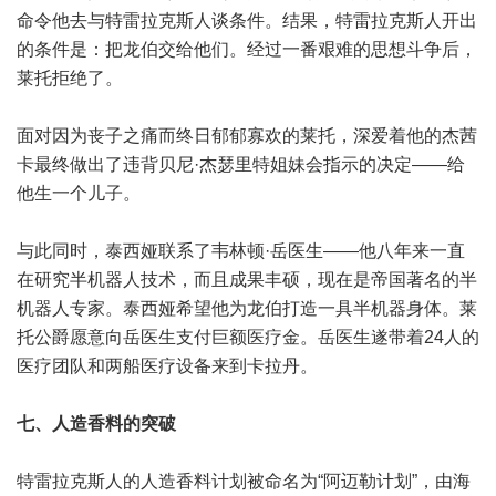
命令他去与特雷拉克斯人谈条件。结果，特雷拉克斯人开出
的条件是：把龙伯交给他们。经过一番艰难的思想斗争后，
莱托拒绝了。
面对因为丧子之痛而终日郁郁寡欢的莱托，深爱着他的杰茜
卡最终做出了违背贝尼·杰瑟里特姐妹会指示的决定——给
他生一个儿子。
与此同时，泰西娅联系了韦林顿·岳医生——他八年来一直
在研究半机器人技术，而且成果丰硕，现在是帝国著名的半
机器人专家。泰西娅希望他为龙伯打造一具半机器身体。莱
托公爵愿意向岳医生支付巨额医疗金。岳医生遂带着24人的
医疗团队和两船医疗设备来到卡拉丹。
七、人造香料的突破
特雷拉克斯人的人造香料计划被命名为“阿迈勒计划”，由海