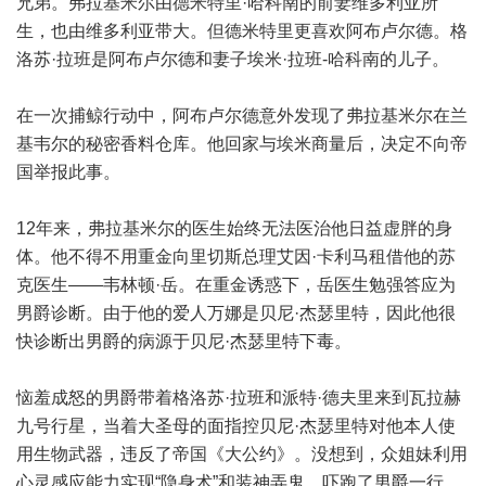
兄弟。弗拉基米尔由德米特里·哈科南的前妻维多利亚所
生，也由维多利亚带大。但德米特里更喜欢阿布卢尔德。格
洛苏·拉班是阿布卢尔德和妻子埃米·拉班-哈科南的儿子。
在一次捕鲸行动中，阿布卢尔德意外发现了弗拉基米尔在兰
基韦尔的秘密香料仓库。他回家与埃米商量后，决定不向帝
国举报此事。
12年来，弗拉基米尔的医生始终无法医治他日益虚胖的身
体。他不得不用重金向里切斯总理艾因·卡利马租借他的苏
克医生——韦林顿·岳。在重金诱惑下，岳医生勉强答应为
男爵诊断。由于他的爱人万娜是贝尼·杰瑟里特，因此他很
快诊断出男爵的病源于贝尼·杰瑟里特下毒。
恼羞成怒的男爵带着格洛苏·拉班和派特·德夫里来到瓦拉赫
九号行星，当着大圣母的面指控贝尼·杰瑟里特对他本人使
用生物武器，违反了帝国《大公约》。没想到，众姐妹利用
心灵感应能力实现“隐身术”和装神弄鬼，吓跑了男爵一行