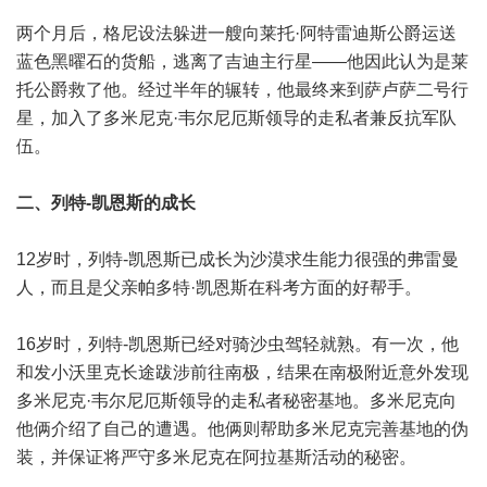
两个月后，格尼设法躲进一艘向莱托·阿特雷迪斯公爵运送
蓝色黑曜石的货船，逃离了吉迪主行星——他因此认为是莱
托公爵救了他。经过半年的辗转，他最终来到萨卢萨二号行
星，加入了多米尼克·韦尔尼厄斯领导的走私者兼反抗军队
伍。
二、列特-凯恩斯的成长
12岁时，列特-凯恩斯已成长为沙漠求生能力很强的弗雷曼
人，而且是父亲帕多特·凯恩斯在科考方面的好帮手。
16岁时，列特-凯恩斯已经对骑沙虫驾轻就熟。有一次，他
和发小沃里克长途跋涉前往南极，结果在南极附近意外发现
多米尼克·韦尔尼厄斯领导的走私者秘密基地。多米尼克向
他俩介绍了自己的遭遇。他俩则帮助多米尼克完善基地的伪
装，并保证将严守多米尼克在阿拉基斯活动的秘密。