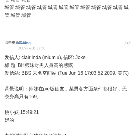
城管 城管 城管 城管 城管 城管 城管 城管 城管 城管 城管 城
管 城管 城管
点击重新加载
aweng
#
35
2009-6-18 12:50
发信人: clairlinda (miumiu), 信区: Joke
标 题: BH师妹对男人身高的感慨
发信站: BBS 未名空间站 (Tue Jun 16 17:03:52 2009, 美东)
背景说明：师妹在pie版征友，某男各方面条件都很好，无
奈身高只有169。
桃小妖 15:49:21
妈的