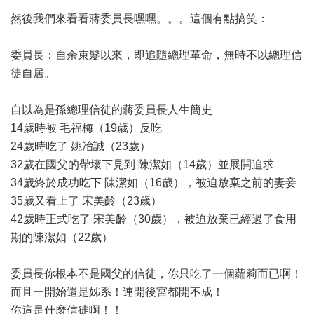
然後我們來看看蔣委員長嘿嘿。。。這個有點搞笑：
委員長：自余束髮以來，即追隨總理革命，無時不以總理信
徒自居。
自以為是孫總理信徒的蔣委員長人生簡史
14歲時被 毛福梅（19歲）反吃
24歲時吃了 姚冶誠（23歲）
32歲在國父的帶壞下見到 陳潔如（14歲）並展開追求
34歲終於成功吃下 陳潔如（16歲），被迫放棄之前的妻妾
35歲又看上了 宋美齡（23歲）
42歲時正式吃了 宋美齡（30歲），被迫放棄已經過了食用
期的陳潔如（22歲）
委員長你根本不是國父的信徒，你只吃了一個蘿莉而已啊！
而且一開始還是姊系！連開後宮都開不成！
你這是什麼信徒啊！！