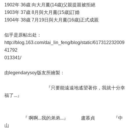
1902年 36歳 向大月薰(14歳)父親提親被拒絕
1903年 37歳 8月與大月薰(15歳)訂婚
1904年 38歳 7月19日與大月薰(16歳)正式成親
似乎是原帖出处：
http://blog.163.com/dai_lin_feng/blog/static/617312232009
41792
013341/
由legendarysoy版友所繪製：
『只要能遠遠地遙望著你，我就十分幸
福了...』
『 啊啊...我的弟弟...』 盧慕貞 『中
山