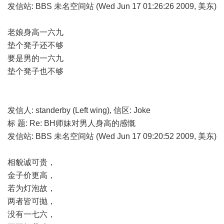
发信站: BBS 未名空间站 (Wed Jun 17 01:26:26 2009, 美东)
老娘身高一六九
垫个凳子还不够
要是男的一六九
垫个凳子也不够
发信人: standerby (Left wing), 信区: Joke
标 题: Re: BH师妹对男人身高的感慨
发信站: BBS 未名空间站 (Wed Jun 17 09:20:52 2009, 美东)
相貌诚可贵，
金子价更高，
若为灯泡故，
两者皆可抛，
没有一七六，