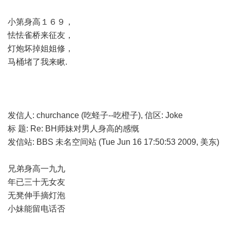
小第身高１６９，
怯怯雀桥来征友，
灯炮坏掉姐姐修，
马桶堵了我来瞅.
发信人: churchance (吃蛏子--吃橙子), 信区: Joke
标 题: Re: BH师妹对男人身高的感慨
发信站: BBS 未名空间站 (Tue Jun 16 17:50:53 2009, 美东)
兄弟身高一九九
年已三十无女友
无凳伸手摘灯泡
小妹能留电话否