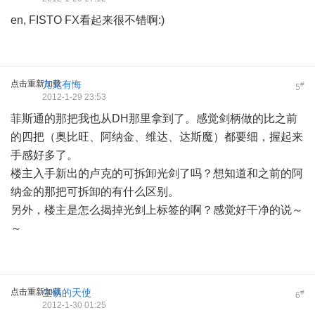
en, FISTO FX看起来很不错啊:)
点击重新加载
亢龙有悔
#
5
2012-1-29 23:53
菲斯通的那把我也从DH那里拿到了。感觉剑柄做的比之前
的四把（奥比旺、阿纳金、维达、达斯魔）都要细，握起来
手感好多了。
楼主入手新出的卢克的可拆卸光剑了吗？想知道和之前的阿
纳金的那把可拆卸的有什么区别。
另外，楼主是怎么揭掉光剑上标签的啊？感觉好干净的说～
～
点击重新加载
生锈的天使
#
6
2012-1-30 01:25