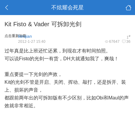
不炫耀会死星
Kit Fisto & Vader 可拆卸光剑
点击重新加载
liorqian
#
1
2012-1-27 15:40
67647
36
过年真是比上班还忙还累，到现在才有时间拍照。
可以说Fisto的光剑一有货，DH大就通知我了，爽哉！
重点要提一下光剑的声效，
Kit的光剑不管是开启、关闭、挥动、敲打，还是拆开、装
上、损坏的声音，
都跟前两年出的可拆卸版有不少区别，比如Obi和Maul的声
效就非常相近。