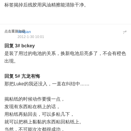
标签揭掉后残胶用风油精擦能清除干净。
点击重新加载
liorqian
#
7
2012-1-30 10:01
回复
3#
bckey
是装了用过的电池的关系，换新电池后亮多了，不会有橙色
出现。
回复
5#
亢龙有悔
那把Luke的我还没入，一直在纠结中……
揭粘纸的时候动作要慢一点，
发现有东西粘在柄上的话，
用粘纸再贴回去，可以多粘几下，
就可以把柄上黏黏的东西粘回粘纸上。
当然，不可能次次都很成功，