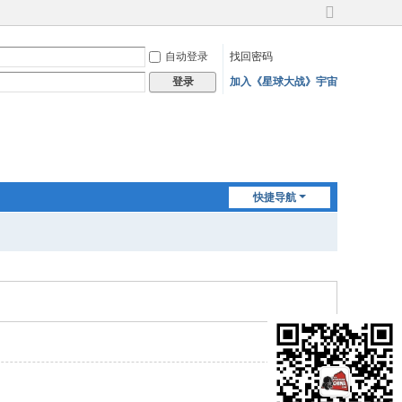
切
换
自动登录
找回密码
到
宽
加入《星球大战》宇宙
登录
版
快捷导航