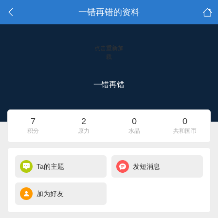
一错再错的资料
点击重新加
载
一错再错
7
2
0
0
积分
原力
水晶
共和国币
Ta的主题
发短消息
加为好友