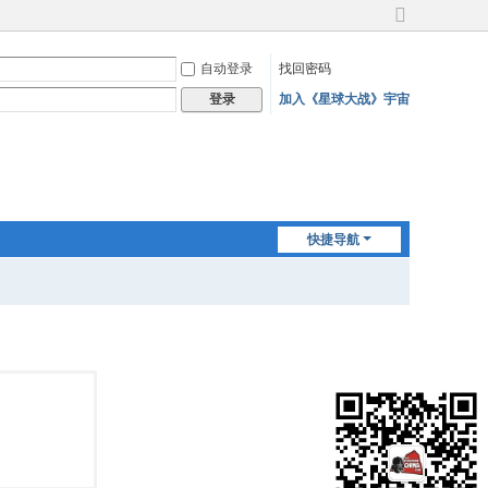
切
换
自动登录
找回密码
到
宽
加入《星球大战》宇宙
登录
版
快捷导航