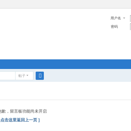
用户名
密码
帖子
搜
索
抱歉，留言板功能尚未开启
[ 点击这里返回上一页 ]