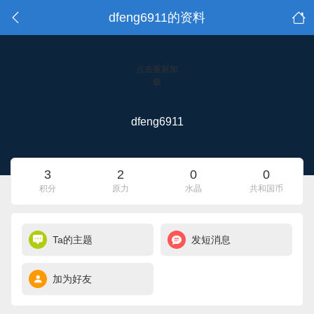
dfeng6911的资料
点击重新加
载
dfeng6911
3
2
0
0
积分
原力
水晶
共和国币
Ta的主题
发短消息
加为好友