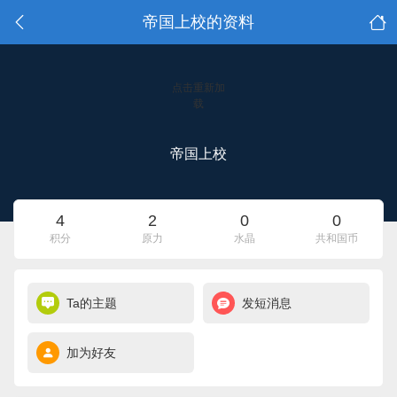
帝国上校的资料
点击重新加
载
帝国上校
4
2
0
0
积分
原力
水晶
共和国币
Ta的主题
发短消息
加为好友