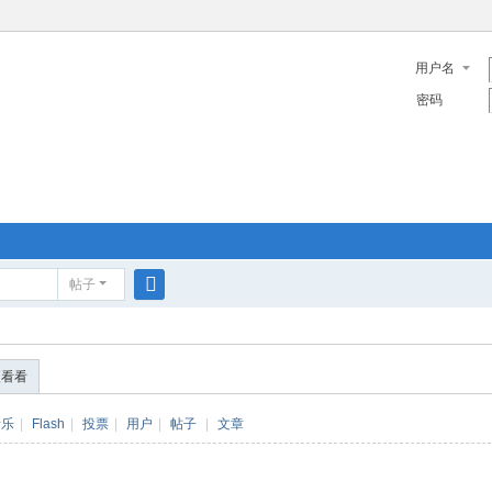
用户名
密码
帖子
搜
索
便看看
音乐
|
Flash
|
投票
|
用户
|
帖子
|
文章