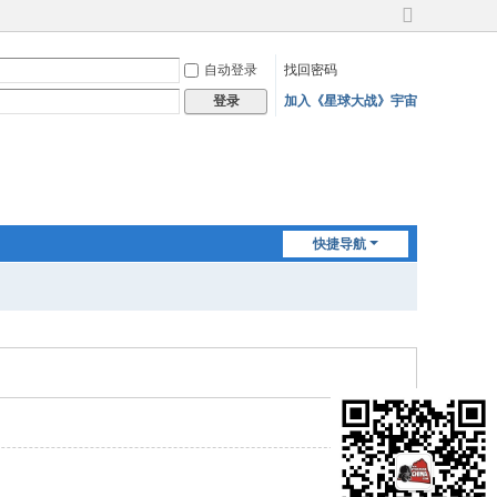
切
换
自动登录
找回密码
到
宽
加入《星球大战》宇宙
登录
版
快捷导航