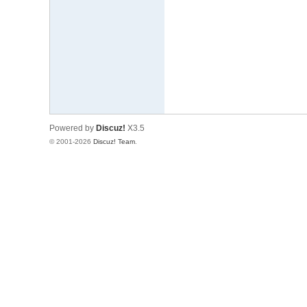
文
网
St
ar
W
ar
Powered by
Discuz!
X3.5
s
© 2001-2026
Discuz! Team
.
C
hi
na