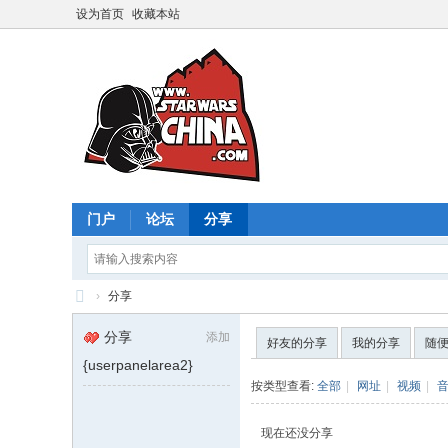
设为首页
收藏本站
门户
论坛
分享
›
分享
星
分享
添加
好友的分享
我的分享
随
球
{userpanelarea2}
大
按类型查看:
全部
|
网址
|
视频
|
战
现在还没分享
中