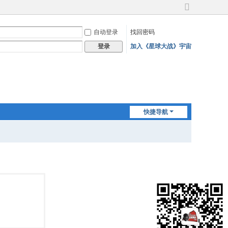
切
换
自动登录
找回密码
到
宽
加入《星球大战》宇宙
登录
版
快捷导航