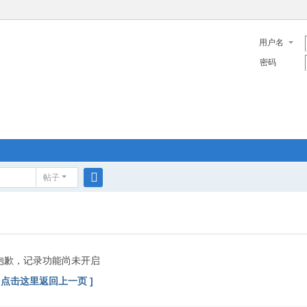
用户名
密码
帖子
搜
索
抱歉，记录功能尚未开启
[ 点击这里返回上一页 ]