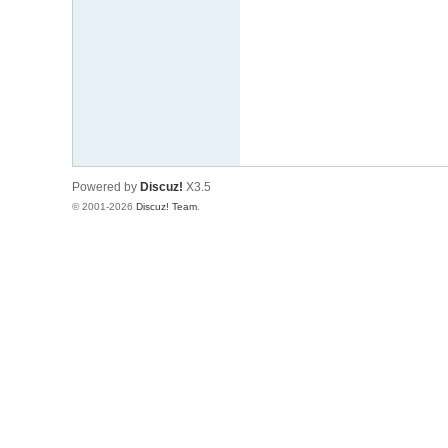
文
网
St
ar
W
ar
Powered by
Discuz!
X3.5
s
© 2001-2026
Discuz! Team
.
C
hi
na