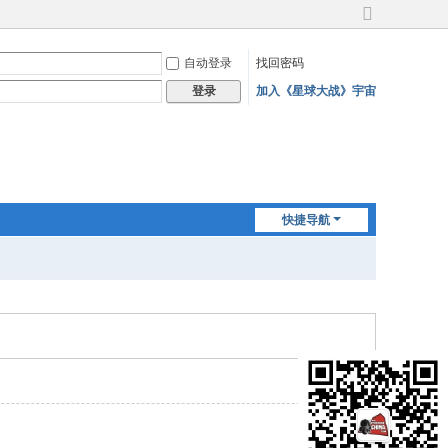
切
换
自动登录
找回密码
到
宽
加入《星球大战》宇宙
登录
版
快捷导航