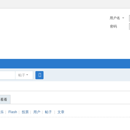
用户名
密码
帖子
搜
索
便看看
音乐
|
Flash
|
投票
|
用户
|
帖子
|
文章