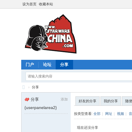
设为首页
收藏本站
门户
论坛
分享
›
分享
星
分享
添加
好友的分享
我的分享
随
球
{userpanelarea2}
大
按类型查看:
全部
|
网址
|
视频
|
战
现在还没分享
中