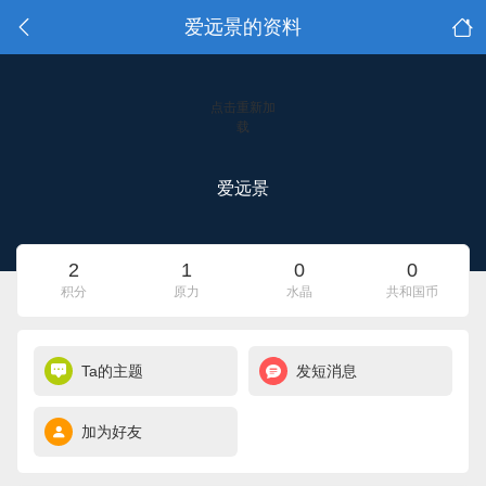
爱远景的资料
点击重新加
载
爱远景
2
1
0
0
积分
原力
水晶
共和国币
Ta的主题
发短消息
加为好友