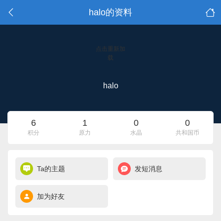
halo的资料
点击重新加
载
halo
6
1
0
0
积分
原力
水晶
共和国币
Ta的主题
发短消息
加为好友