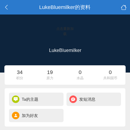
LukeBluemilker的资料
点击重新加
载
LukeBluemilker
34
19
0
0
积分
原力
水晶
共和国币
Ta的主题
发短消息
加为好友