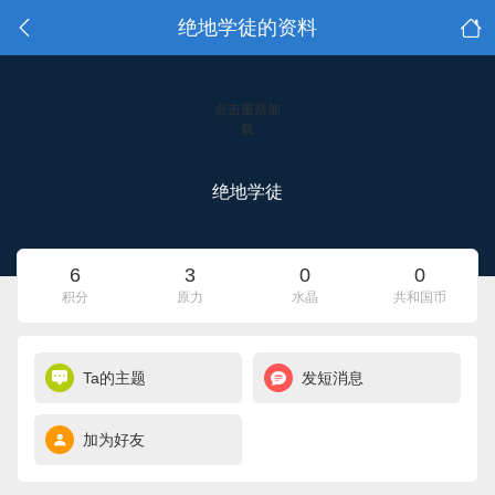
绝地学徒的资料
点击重新加
载
绝地学徒
6
3
0
0
积分
原力
水晶
共和国币
Ta的主题
发短消息
加为好友