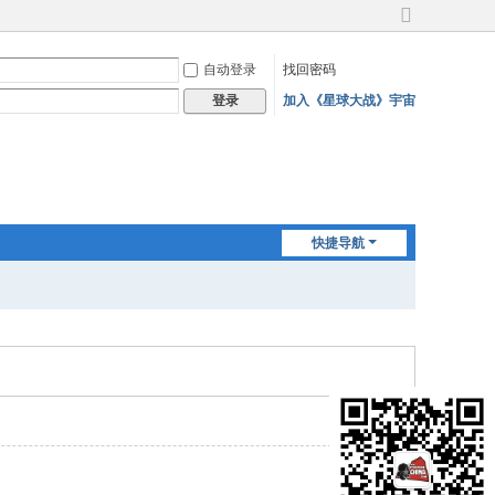
切
换
自动登录
找回密码
到
宽
加入《星球大战》宇宙
登录
版
快捷导航