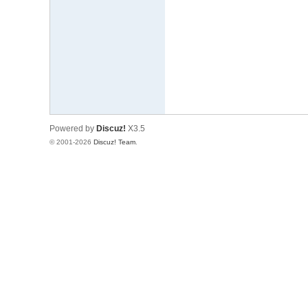
文
网
St
ar
W
ar
Powered by
Discuz!
X3.5
s
© 2001-2026
Discuz! Team
.
C
hi
na