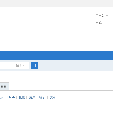
用户名
密码
帖子
搜
索
便看看
音乐
|
Flash
|
投票
|
用户
|
帖子
|
文章