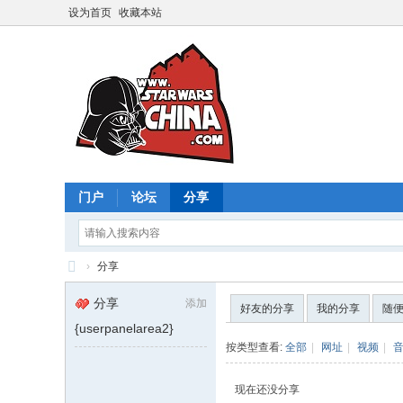
设为首页
收藏本站
门户
论坛
分享
›
分享
星
分享
添加
好友的分享
我的分享
随
球
{userpanelarea2}
大
按类型查看:
全部
|
网址
|
视频
|
战
现在还没分享
中