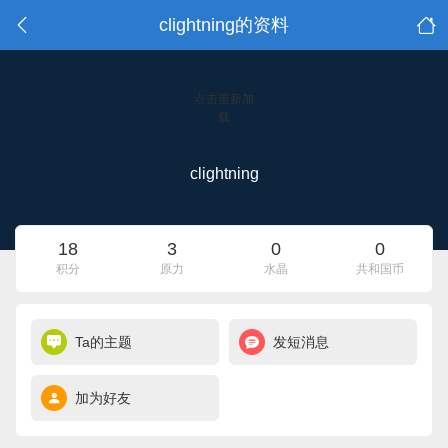
clightning的资料
点击重新加
载
clightning
18
3
0
0
积分
原力
水晶
共和国币
Ta的主题
发短消息
加为好友