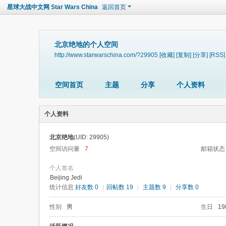
星球大战中文网 Star Wars China
返回首页
北京绝地的个人空间
http://www.starwarschina.com/?29905
[收藏]
[复制]
[分享]
[RSS]
空间首页
主题
分享
个人资料
个人资料
北京绝地
(UID: 29905)
空间访问量
7
邮箱状态
个人签名
Beijing Jedi
统计信息
好友数 0
|
回帖数 19
|
主题数 9
|
分享数 0
性别
男
生日
19