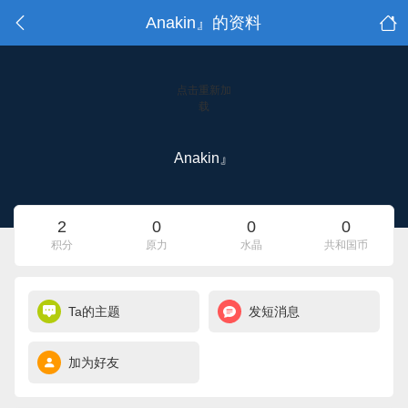
Anakin』的资料
点击重新加
载
Anakin』
2
0
0
0
积分
原力
水晶
共和国币
Ta的主题
发短消息
加为好友