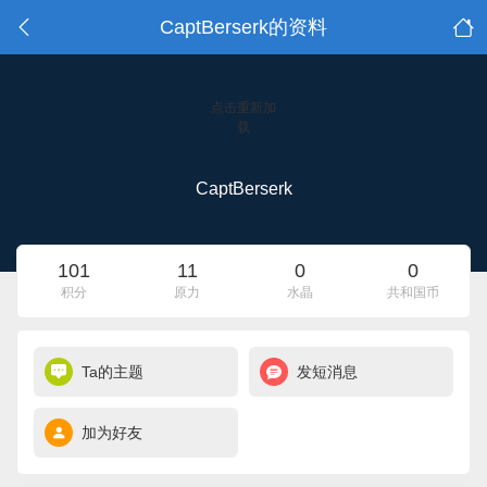
CaptBerserk的资料
点击重新加
载
CaptBerserk
101
11
0
0
积分
原力
水晶
共和国币
Ta的主题
发短消息
加为好友