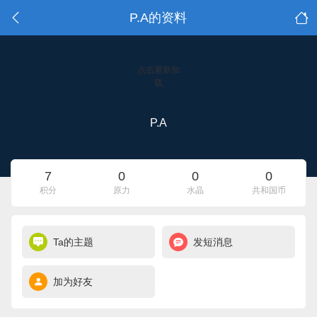
P.A的资料
点击重新加
载
P.A
7
0
0
0
积分
原力
水晶
共和国币
Ta的主题
发短消息
加为好友