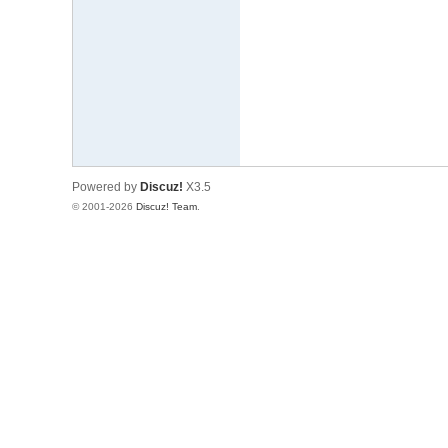
文
网
St
ar
W
ar
Powered by
Discuz!
X3.5
s
© 2001-2026
Discuz! Team
.
C
hi
na