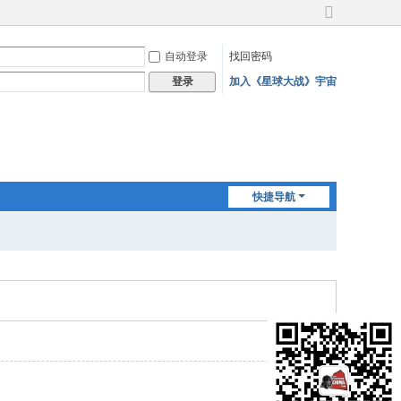
切
换
自动登录
找回密码
到
宽
加入《星球大战》宇宙
登录
版
快捷导航