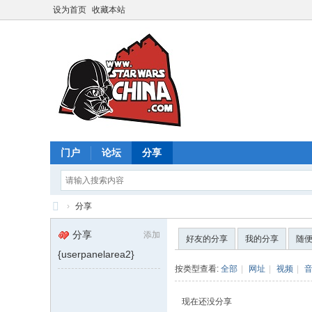
设为首页
收藏本站
门户
论坛
分享
›
分享
星
分享
添加
好友的分享
我的分享
随
球
{userpanelarea2}
大
按类型查看:
全部
|
网址
|
视频
|
战
现在还没分享
中