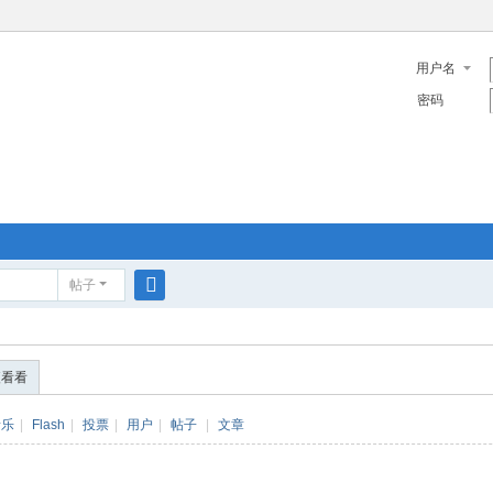
用户名
密码
帖子
搜
索
便看看
音乐
|
Flash
|
投票
|
用户
|
帖子
|
文章