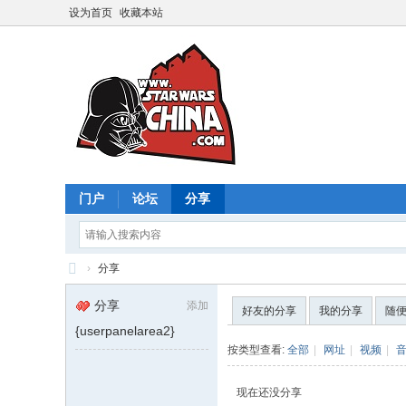
设为首页
收藏本站
门户
论坛
分享
›
分享
星
分享
添加
好友的分享
我的分享
随
球
{userpanelarea2}
大
按类型查看:
全部
|
网址
|
视频
|
战
现在还没分享
中