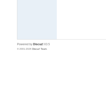
文
网
St
ar
W
ar
Powered by
Discuz!
X3.5
s
© 2001-2026
Discuz! Team
.
C
hi
na