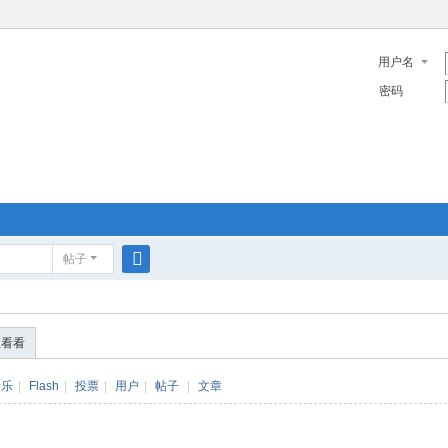
用户名
密码
帖子
搜
索
便看看
音乐
|
Flash
|
投票
|
用户
|
帖子
|
文章