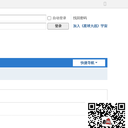
切
换
自动登录
找回密码
到
宽
加入《星球大战》宇宙
登录
版
快捷导航