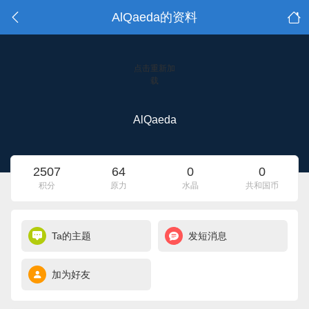
AlQaeda的资料
点击重新加
载
AlQaeda
2507
64
0
0
积分
原力
水晶
共和国币
Ta的主题
发短消息
加为好友