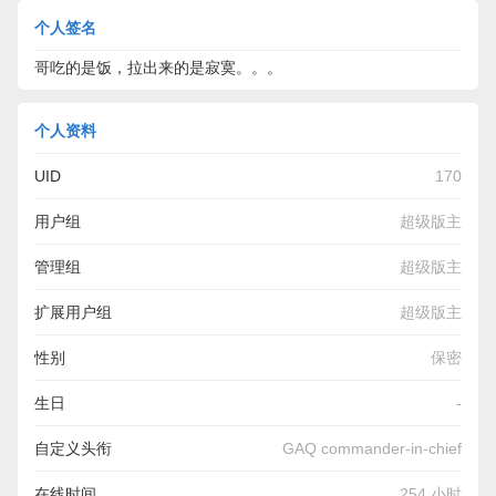
个人签名
哥吃的是饭，拉出来的是寂寞。。。
个人资料
UID
170
用户组
超级版主
管理组
超级版主
扩展用户组
超级版主
性别
保密
生日
-
自定义头衔
GAQ commander-in-chief
在线时间
254 小时