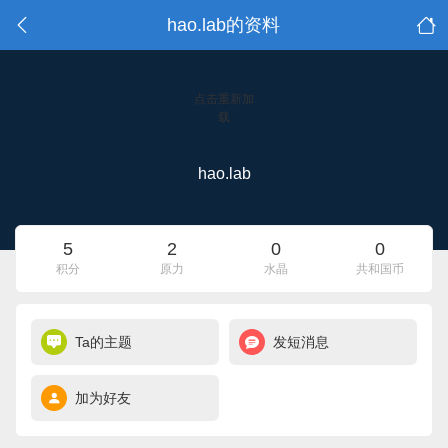
hao.lab的资料
点击重新加
载
hao.lab
5
2
0
0
积分
原力
水晶
共和国币
Ta的主题
发短消息
加为好友