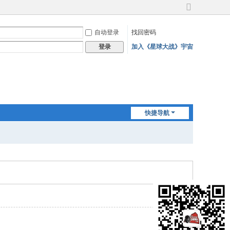
切
换
自动登录
找回密码
到
宽
加入《星球大战》宇宙
登录
版
快捷导航