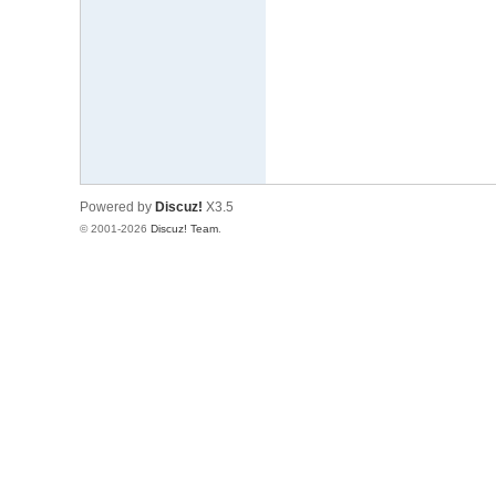
文
网
St
ar
W
ar
Powered by
Discuz!
X3.5
s
© 2001-2026
Discuz! Team
.
C
hi
na