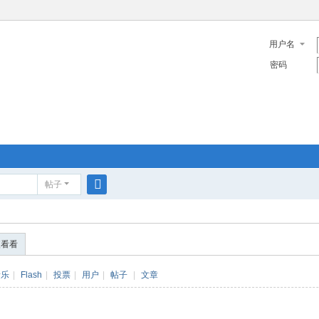
用户名
密码
帖子
搜
索
便看看
音乐
|
Flash
|
投票
|
用户
|
帖子
|
文章