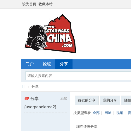
设为首页
收藏本站
门户
论坛
分享
›
分享
星
分享
添加
好友的分享
我的分享
随
球
{userpanelarea2}
大
按类型查看:
全部
|
网址
|
视频
|
战
现在还没分享
中