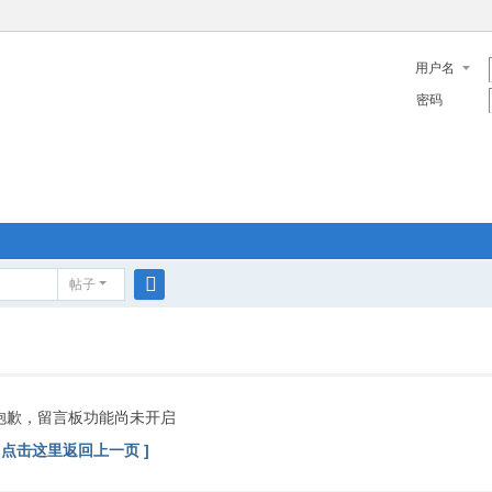
用户名
密码
帖子
搜
索
抱歉，留言板功能尚未开启
[ 点击这里返回上一页 ]