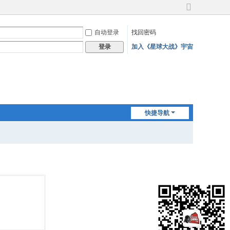
切
换
自动登录
找回密码
到
宽
加入《星球大战》宇宙
登录
版
快捷导航