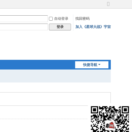
切
换
自动登录
找回密码
到
宽
加入《星球大战》宇宙
登录
版
快捷导航