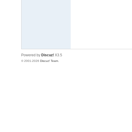
文
网
St
ar
W
ar
Powered by
Discuz!
X3.5
s
© 2001-2026
Discuz! Team
.
C
hi
na