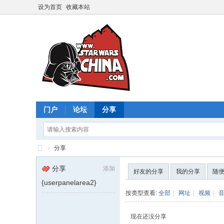
设为首页
收藏本站
门户
论坛
分享
›
分享
星
分享
添加
好友的分享
我的分享
随
球
{userpanelarea2}
大
按类型查看:
全部
|
网址
|
视频
|
战
现在还没分享
中