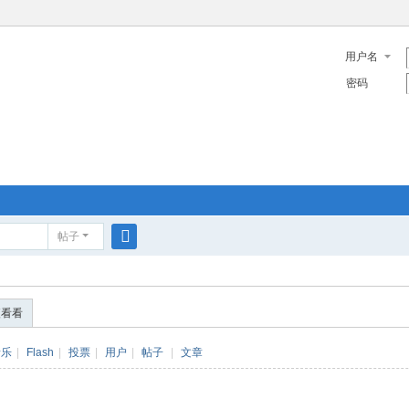
用户名
密码
帖子
搜
索
便看看
音乐
|
Flash
|
投票
|
用户
|
帖子
|
文章