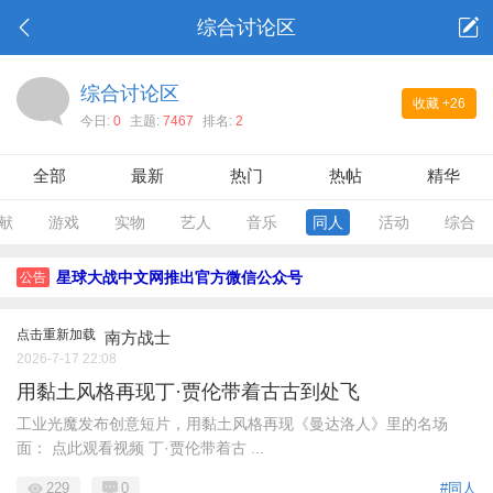
综合讨论区
综合讨论区
收藏
+26
今日:
0
主题:
7467
排名:
2
全部
最新
热门
热帖
精华
献
游戏
实物
艺人
音乐
同人
活动
综合
星球大战中文网推出官方微信公众号
公告
点击重新加载
南方战士
2026-7-17 22:08
用黏土风格再现丁·贾伦带着古古到处飞
工业光魔发布创意短片，用黏土风格再现《曼达洛人》里的名场
面： 点此观看视频 丁·贾伦带着古 ...
229
0
#同人