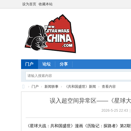
设为首页
收藏本站
门户
论坛
分享
›
门户
›
新闻轶事
›
《共和国盛世》新闻
›
查看内容
星
误入超空间异常区——《星球大战
球
2026-5-25 22:43
|
大
战
《星球大战：共和国盛世》漫画《历险记：探路者》第2期
中