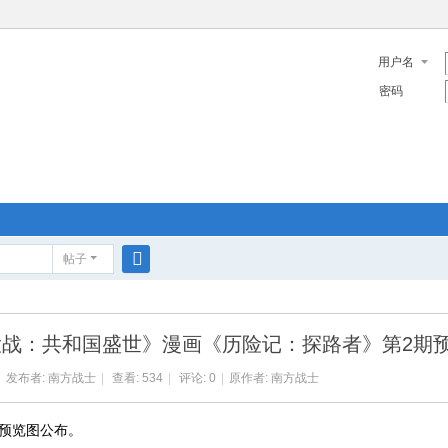
用户名
密码
帖子
搜
索
：共和国盛世》漫画《历险记：探路者》第2期预览 
发布者:
南方战士
|
查看:
534
|
评论: 0
|
原作者: 南方战士
预览图公布。