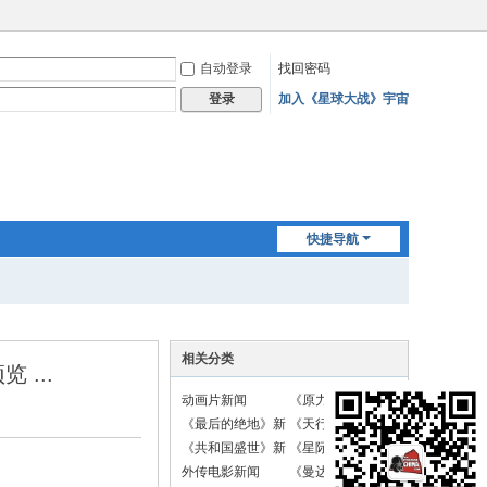
自动登录
找回密码
加入《星球大战》宇宙
登录
快捷导航
相关分类
...
动画片新闻
《原力觉醒》新闻
《最后的绝地》新
《天行者崛起》新
闻
闻
《共和国盛世》新
《星际战斗机》新
闻
闻
外传电影新闻
《曼达洛人》新闻