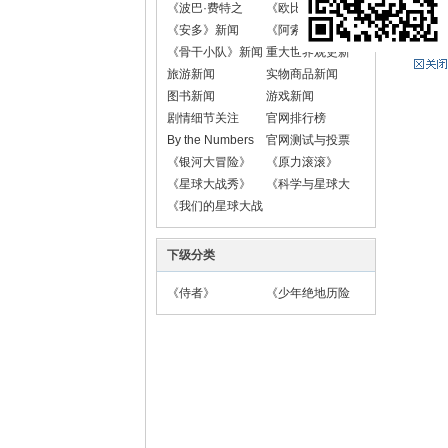
《波巴·费特之
《欧比-旺·克诺
书》新闻
比》新闻
《安多》新闻
《阿索卡》新闻
《骨干小队》新闻
重大世界观更新
旅游新闻
实物商品新闻
图书新闻
游戏新闻
剧情细节关注
官网排行榜
By the Numbers
官网测试与投票
《银河大冒险》
《原力滚滚》
《星球大战秀》
《科学与星球大
战》
《我们的星球大战
故事》
下级分类
《侍者》
《少年绝地历险
记》