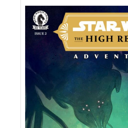
文
网
St
ar
W
ar
s
C
hi
na