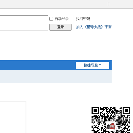
切
换
自动登录
找回密码
到
宽
加入《星球大战》宇宙
登录
版
快捷导航