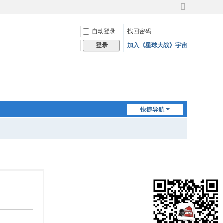
切
换
自动登录
找回密码
到
宽
加入《星球大战》宇宙
登录
版
快捷导航