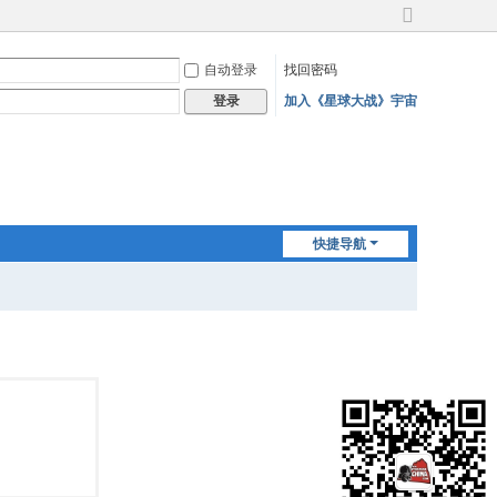
切
换
自动登录
找回密码
到
宽
加入《星球大战》宇宙
登录
版
快捷导航