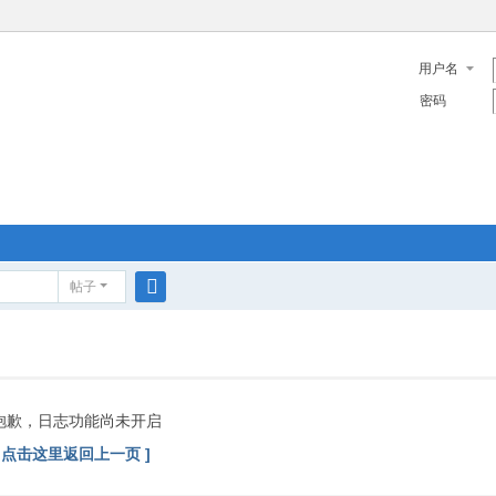
用户名
密码
帖子
搜
索
抱歉，日志功能尚未开启
[ 点击这里返回上一页 ]