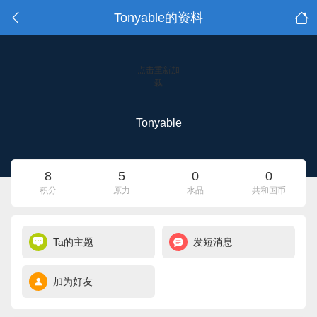
Tonyable的资料
点击重新加
载
Tonyable
8
5
0
0
积分
原力
水晶
共和国币
Ta的主题
发短消息
加为好友