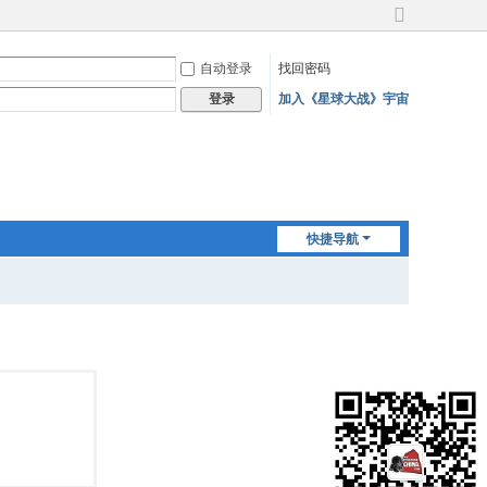
切
换
自动登录
找回密码
到
宽
加入《星球大战》宇宙
登录
版
快捷导航