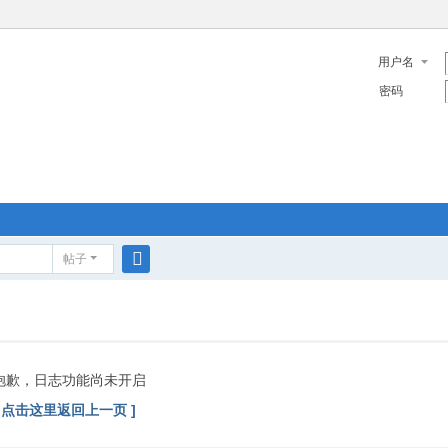
用户名
密码
帖子
搜
索
抱歉，日志功能尚未开启
[ 点击这里返回上一页 ]