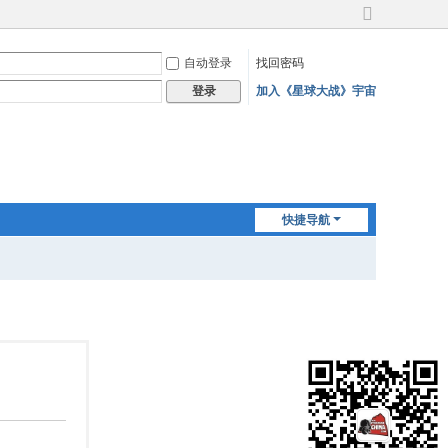
切
换
自动登录
找回密码
到
宽
加入《星球大战》宇宙
登录
版
快捷导航