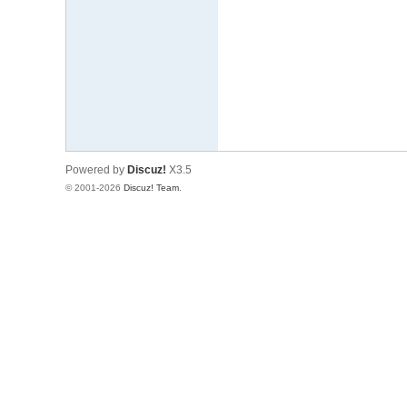
文
网
St
ar
W
ar
Powered by
Discuz!
X3.5
s
© 2001-2026
Discuz! Team
.
C
hi
na