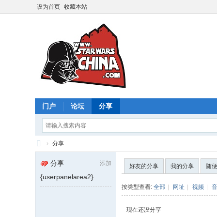
设为首页
收藏本站
门户
论坛
分享
›
分享
星
分享
添加
好友的分享
我的分享
随
球
{userpanelarea2}
大
按类型查看:
全部
|
网址
|
视频
|
战
现在还没分享
中