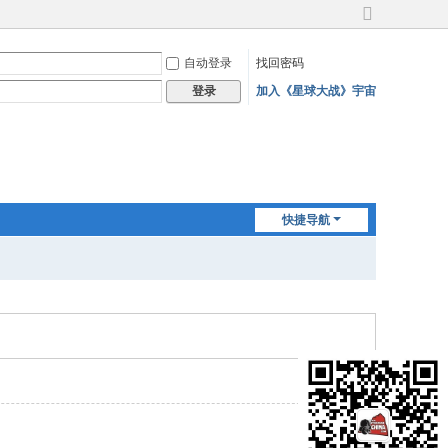
切
换
自动登录
找回密码
到
宽
加入《星球大战》宇宙
登录
版
快捷导航