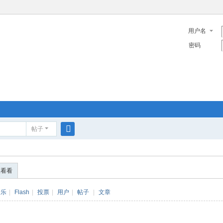
用户名
密码
帖子
搜
索
便看看
音乐
|
Flash
|
投票
|
用户
|
帖子
|
文章