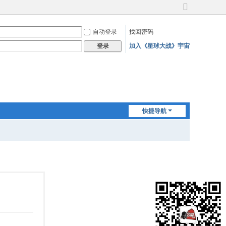
切
换
自动登录
找回密码
到
宽
加入《星球大战》宇宙
登录
版
快捷导航