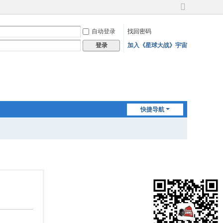
切
换
自动登录
找回密码
到
宽
加入《星球大战》宇宙
登录
版
快捷导航