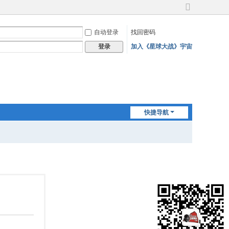
切
换
自动登录
找回密码
到
宽
加入《星球大战》宇宙
登录
版
快捷导航