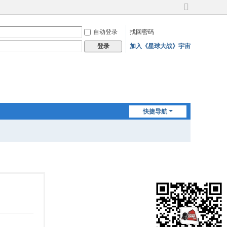
切
换
自动登录
找回密码
到
宽
加入《星球大战》宇宙
登录
版
快捷导航