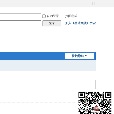
切
换
自动登录
找回密码
到
宽
加入《星球大战》宇宙
登录
版
快捷导航