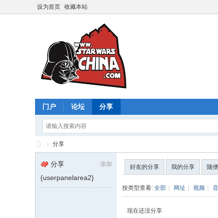
设为首页
收藏本站
门户
论坛
分享
›
分享
星
分享
添加
好友的分享
我的分享
随
球
{userpanelarea2}
大
按类型查看:
全部
|
网址
|
视频
|
战
现在还没分享
中