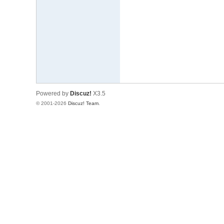
文
网
St
ar
W
ar
Powered by
Discuz!
X3.5
s
© 2001-2026
Discuz! Team
.
C
hi
na