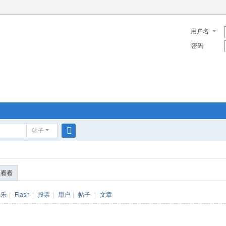
用户名
密码
帖子
搜
索
便看看
音乐
|
Flash
|
投票
|
用户
|
帖子
|
文章